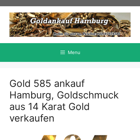
Skip
to
content
Menu
Gold 585 ankauf
Hamburg, Goldschmuck
aus 14 Karat Gold
verkaufen