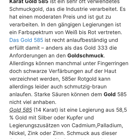
Karat Gold 585
ist ein sehr oft verwendetes
Schmuckgold, das die Industrie verarbeitet. Es
hat einen moderaten Preis und ist gut zu
verarbeiten. In den gängigen Legierungen ist
ein Farbspektrum von Weiß bis Rot vertreten.
Das Gold 585
ist recht anlaufbeständig und
erfüllt damit – anders als das Gold 333 die
Anforderungen an den
Goldschmuck
.
Allerdings können manchmal unter Fingerringen
doch schwarze Verfärbungen auf der Haut
verzeichnet werden, 585er Rotgold kann
allerdings leider auch schmutzig-braun
anlaufen. Starke Säuren können dem
Gold
585
nicht viel anhaben.
Gold 585
(14 Karat) ist eine Legierung aus 58,5
% Gold mit Silber oder Kupfer und
Legierungszusätzen von Cadmium,Palladium,
Nickel, Zink oder Zinn. Schmuck aus dieser