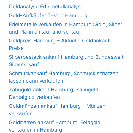
Goldanalyse Edelmetallanalyse
Gold-Aufkäufer Test in Hamburg
Edelmetalle verkaufen in Hamburg :Gold, Silber
und Platin ankauf und verkauf
Goldpreis Hamburg – Aktuelle Goldankauf
Preise
Silberbesteck ankauf Hamburg und Bundesweit
Silberankauf
Schmuckankauf Hamburg, Schmuck schätzen
lassen dann verkaufen
Zahngold ankauf Hamburg, Zahngold,
Dentalgold verkaufen
Goldmünzen ankauf Hamburg – Münzen
verkaufen
Goldbarren ankauf Hamburg, Feingold
verkaufen in Hamburg