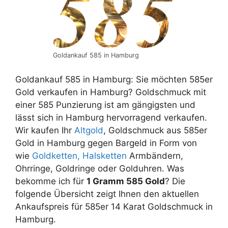
Goldankauf 585 in Hamburg
Goldankauf 585 in Hamburg: Sie möchten 585er
Gold verkaufen in Hamburg? Goldschmuck mit
einer 585 Punzierung ist am gängigsten und
lässt sich in Hamburg hervorragend verkaufen.
Wir kaufen Ihr
Altgold
, Goldschmuck aus 585er
Gold in Hamburg gegen Bargeld in Form von
wie
Goldketten, Halsketten
Armbändern,
Ohrringe, Goldringe oder Golduhren. Was
bekomme ich für
1 Gramm 585 Gold
? Die
folgende Übersicht zeigt Ihnen den aktuellen
Ankaufspreis für 585er 14 Karat Goldschmuck in
Hamburg.