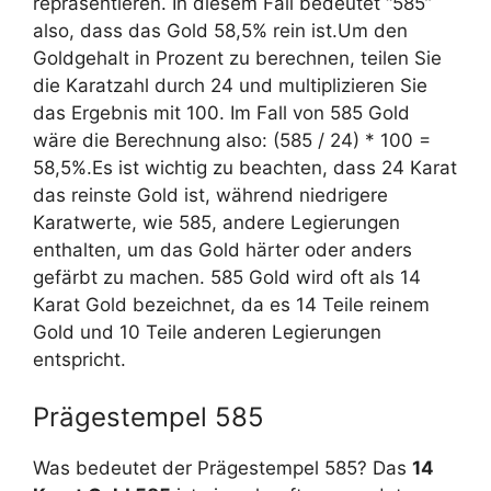
repräsentieren. In diesem Fall bedeutet “585”
also, dass das Gold 58,5% rein ist.Um den
Goldgehalt in Prozent zu berechnen, teilen Sie
die Karatzahl durch 24 und multiplizieren Sie
das Ergebnis mit 100. Im Fall von 585 Gold
wäre die Berechnung also: (585 / 24) * 100 =
58,5%.Es ist wichtig zu beachten, dass 24 Karat
das reinste Gold ist, während niedrigere
Karatwerte, wie 585, andere Legierungen
enthalten, um das Gold härter oder anders
gefärbt zu machen. 585 Gold wird oft als 14
Karat Gold bezeichnet, da es 14 Teile reinem
Gold und 10 Teile anderen Legierungen
entspricht.
Prägestempel 585
Was bedeutet der Prägestempel 585? Das
14