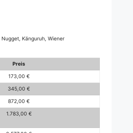
d, Nugget, Känguruh, Wiener
Preis
173,00 €
345,00 €
872,00 €
1.783,00 €