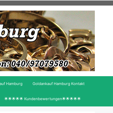
kauf Hamburg
Goldankauf Hamburg Kontakt
🌟🌟🌟🌟🌟 Kundenbewertungen🌟🌟🌟🌟🌟