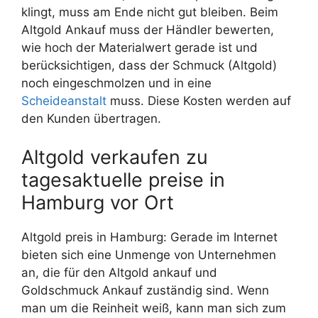
klingt, muss am Ende nicht gut bleiben. Beim
Altgold Ankauf muss der Händler bewerten,
wie hoch der Materialwert gerade ist und
berücksichtigen, dass der Schmuck (Altgold)
noch eingeschmolzen und in eine
Scheideanstalt
muss. Diese Kosten werden auf
den Kunden übertragen.
Altgold verkaufen zu
tagesaktuelle preise in
Hamburg vor Ort
Altgold preis in Hamburg: Gerade im Internet
bieten sich eine Unmenge von Unternehmen
an, die für den Altgold ankauf und
Goldschmuck Ankauf zuständig sind. Wenn
man um die Reinheit weiß, kann man sich zum