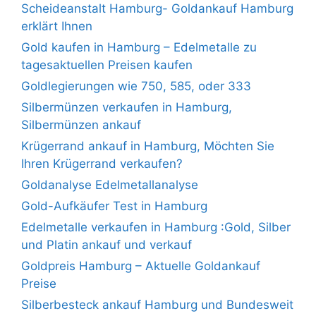
Scheideanstalt Hamburg- Goldankauf Hamburg
erklärt Ihnen
Gold kaufen in Hamburg – Edelmetalle zu
tagesaktuellen Preisen kaufen
Goldlegierungen wie 750, 585, oder 333
Silbermünzen verkaufen in Hamburg,
Silbermünzen ankauf
Krügerrand ankauf in Hamburg, Möchten Sie
Ihren Krügerrand verkaufen?
Goldanalyse Edelmetallanalyse
Gold-Aufkäufer Test in Hamburg
Edelmetalle verkaufen in Hamburg :Gold, Silber
und Platin ankauf und verkauf
Goldpreis Hamburg – Aktuelle Goldankauf
Preise
Silberbesteck ankauf Hamburg und Bundesweit