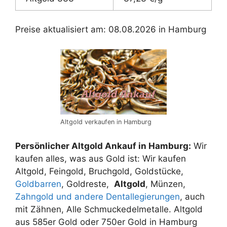
Preise aktualisiert am:
08.08.2026 in Hamburg
Altgold verkaufen in Hamburg
Persönlicher Altgold Ankauf in Hamburg:
Wir
kaufen alles, was aus Gold ist: Wir kaufen
Altgold, Feingold, Bruchgold, Goldstücke,
Goldbarren
, Goldreste,
Altgold
, Münzen,
Zahngold und andere Dentallegierungen
, auch
mit Zähnen, Alle Schmuckedelmetalle. Altgold
aus 585er Gold oder 750er Gold in Hamburg